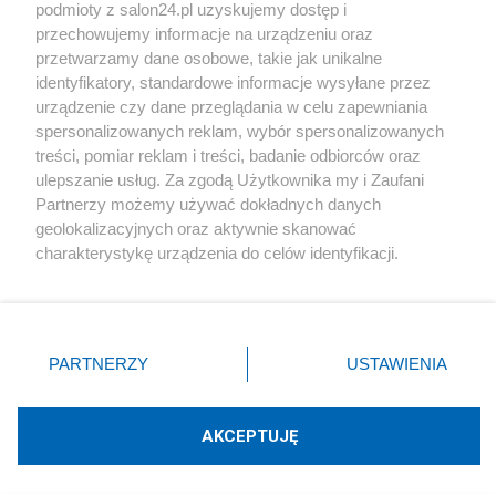
podmioty z salon24.pl uzyskujemy dostęp i
Społeczeństwo
przechowujemy informacje na urządzeniu oraz
przetwarzamy dane osobowe, takie jak unikalne
Kultura
identyfikatory, standardowe informacje wysyłane przez
urządzenie czy dane przeglądania w celu zapewniania
spersonalizowanych reklam, wybór spersonalizowanych
treści, pomiar reklam i treści, badanie odbiorców oraz
ulepszanie usług. Za zgodą Użytkownika my i Zaufani
X
Facebook
Instagram
Youtube
Partnerzy możemy używać dokładnych danych
geolokalizacyjnych oraz aktywnie skanować
charakterystykę urządzenia do celów identyfikacji.
Web Content Media sp. z o. o. © 2022
Ponieważ cenimy Twoją prywatność, prosimy o zgodę na
korzystanie z tych technologii poprzez kliknięcie
„Akceptuję”. Zgoda jest dobrowolna i zawsze możesz ją
Pomoc
O nas
Praca
Reklama
Kontakt
zmienić/wycofać klikając przycisk ustawień prywatności
PARTNERZY
USTAWIENIA
znajdujący się w lewym dolnym rogu strony
. Niektóre
rodzaje przetwarzania danych nie wymagają zgody
użytkownika, ale masz prawo sprzeciwić się takiemu
AKCEPTUJĘ
przetwarzaniu. Preferencje będą miały zastosowania tylko
Technologię dostarcza:
W3media.pl
na tej witrynie.