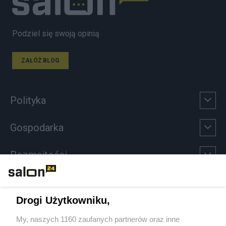
Podziel się swoją opinią
ZAŁÓŻ BLOG
Polityka
Gospodarka
Rozmaitości
Technologie
Drogi Użytkowniku,
Sport
My, naszych 1160 zaufanych partnerów oraz inne