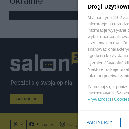
Ukrainie
Drogi Użytkow
My, naszych 1162 zau
informacje na urządze
informacje wysyłane 
wybór spersonalizowan
Użytkownika my i Zau
skanować charakterys
zgodę na korzystanie 
ją zmienić/wycofać kl
Niektóre rodzaje prz
takiemu przetwarzaniu
Podziel się swoją opinią
Zapoznaj się z poniż
internetowych. Szcze
Prywatności
i
Cookie
ZAŁÓŻ BLOG
PARTNERZY
X
Facebook
Instagram