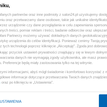
niku,
« WRÓĆ DO NOTKI
fanych partnerów oraz inne podmioty z salon24.pl uzyskujemy dost
niu oraz przetwarzamy dane osobowe, takie jak unikalne identyfikat
przez urządzenie czy dane przeglądania w celu zapewniania sperson
ych treści, pomiar reklam i treści, badanie odbiorców oraz ulepszan
fani Partnerzy możemy używać dokładnych danych geolokalizacyjn
tykę urządzenia do celów identyfikacji. Ponieważ cenimy Twoją pry
Polityka
Gospodarka
z tych technologii poprzez kliknięcie „Akceptuję”. Zgoda jest dobro
ikając przycisk ustawień prywatności znajdujący się w lewym dolny
Rosja
Biznes
etwarzania danych nie wymagają zgody użytkownika, ale masz prawo 
PiS
Pieniądze
. Preferencje będą miały zastosowania tylko na tej witrynie.
Rząd
Centralny Port Komunikacyjny
szymi informacjami, abyś mógł świadomie i komfortowo korzystać z
Prezydent
Inwestycje
gółowe informacje dotyczące przetwarzania Twoich danych znajdzi
s
oraz po kliknięciu w „Ustawienia”.
NATO
Podatki
WIĘCEJ
WIĘCEJ
USTAWIENIA