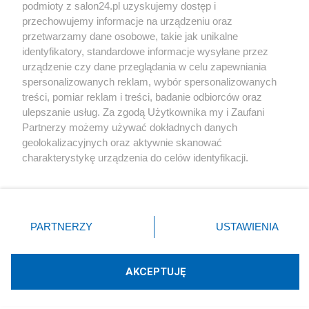
podmioty z salon24.pl uzyskujemy dostęp i
Społeczeństwo
przechowujemy informacje na urządzeniu oraz
przetwarzamy dane osobowe, takie jak unikalne
Kultura
identyfikatory, standardowe informacje wysyłane przez
urządzenie czy dane przeglądania w celu zapewniania
spersonalizowanych reklam, wybór spersonalizowanych
treści, pomiar reklam i treści, badanie odbiorców oraz
ulepszanie usług. Za zgodą Użytkownika my i Zaufani
X
Facebook
Instagram
Youtube
Partnerzy możemy używać dokładnych danych
geolokalizacyjnych oraz aktywnie skanować
charakterystykę urządzenia do celów identyfikacji.
Web Content Media sp. z o. o. © 2022
Ponieważ cenimy Twoją prywatność, prosimy o zgodę na
korzystanie z tych technologii poprzez kliknięcie
„Akceptuję”. Zgoda jest dobrowolna i zawsze możesz ją
Pomoc
O nas
Praca
Reklama
Kontakt
zmienić/wycofać klikając przycisk ustawień prywatności
PARTNERZY
USTAWIENIA
znajdujący się w lewym dolnym rogu strony
. Niektóre
rodzaje przetwarzania danych nie wymagają zgody
użytkownika, ale masz prawo sprzeciwić się takiemu
AKCEPTUJĘ
przetwarzaniu. Preferencje będą miały zastosowania tylko
Technologię dostarcza:
W3media.pl
na tej witrynie.