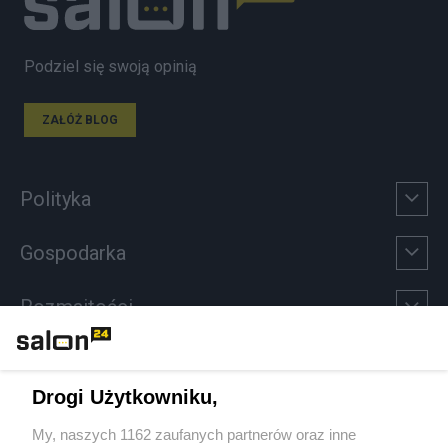
Podziel się swoją opinią
ZAŁÓŻ BLOG
Polityka
Gospodarka
Rozmaitości
Technologie
Drogi Użytkowniku,
Sport
My, naszych 1162 zaufanych partnerów oraz inne