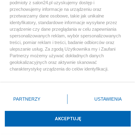
podmioty z salon24.pl uzyskujemy dostęp i
Społeczeństwo
przechowujemy informacje na urządzeniu oraz
przetwarzamy dane osobowe, takie jak unikalne
Kultura
identyfikatory, standardowe informacje wysyłane przez
urządzenie czy dane przeglądania w celu zapewniania
spersonalizowanych reklam, wybór spersonalizowanych
treści, pomiar reklam i treści, badanie odbiorców oraz
ulepszanie usług. Za zgodą Użytkownika my i Zaufani
X
Facebook
Instagram
Youtube
Partnerzy możemy używać dokładnych danych
geolokalizacyjnych oraz aktywnie skanować
charakterystykę urządzenia do celów identyfikacji.
Web Content Media sp. z o. o. © 2022
Ponieważ cenimy Twoją prywatność, prosimy o zgodę na
korzystanie z tych technologii poprzez kliknięcie
„Akceptuję”. Zgoda jest dobrowolna i zawsze możesz ją
Pomoc
O nas
Praca
Reklama
Kontakt
zmienić/wycofać klikając przycisk ustawień prywatności
PARTNERZY
USTAWIENIA
znajdujący się w lewym dolnym rogu strony
. Niektóre
rodzaje przetwarzania danych nie wymagają zgody
użytkownika, ale masz prawo sprzeciwić się takiemu
AKCEPTUJĘ
przetwarzaniu. Preferencje będą miały zastosowania tylko
Technologię dostarcza:
W3media.pl
na tej witrynie.