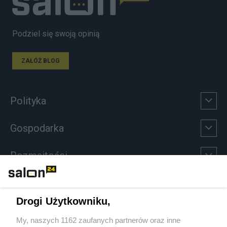
Podziel się swoją opinią
ZAŁÓŻ BLOG
Polityka
Gospodarka
Rozmaitości
Technologie
Drogi Użytkowniku,
Sport
My, naszych 1162 zaufanych partnerów oraz inne