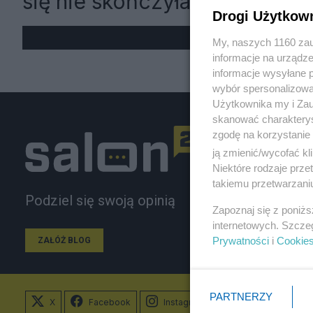
się nie skończyła
Drogi Użytkow
My, naszych 1160 zau
informacje na urządze
informacje wysyłane 
wybór spersonalizowan
Użytkownika my i Zau
skanować charakterys
zgodę na korzystanie 
ją zmienić/wycofać kl
Niektóre rodzaje prz
takiemu przetwarzaniu
Podziel się swoją opinią
Zapoznaj się z poniż
internetowych. Szcze
Prywatności
i
Cookie
ZAŁÓŻ BLOG
PARTNERZY
X
Facebook
Instagram