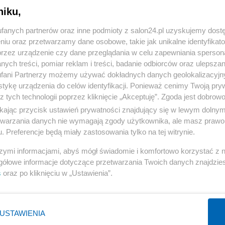
niku,
« WRÓĆ DO NOTKI
fanych partnerów oraz inne podmioty z salon24.pl uzyskujemy dost
niu oraz przetwarzamy dane osobowe, takie jak unikalne identyfikat
przez urządzenie czy dane przeglądania w celu zapewniania sperson
ych treści, pomiar reklam i treści, badanie odbiorców oraz ulepszan
fani Partnerzy możemy używać dokładnych danych geolokalizacyjn
tykę urządzenia do celów identyfikacji. Ponieważ cenimy Twoją pry
Polityka
Gospodarka
z tych technologii poprzez kliknięcie „Akceptuję”. Zgoda jest dobro
ikając przycisk ustawień prywatności znajdujący się w lewym dolny
Rząd
Biznes
etwarzania danych nie wymagają zgody użytkownika, ale masz prawo 
Prezydent
Pieniądze
. Preferencje będą miały zastosowania tylko na tej witrynie.
PiS
Centralny Port Komunikacyjny
szymi informacjami, abyś mógł świadomie i komfortowo korzystać z
NATO
Inwestycje
gółowe informacje dotyczące przetwarzania Twoich danych znajdzi
s
oraz po kliknięciu w „Ustawienia”.
KO
Podatki
WIĘCEJ
WIĘCEJ
USTAWIENIA