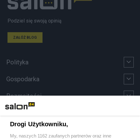
Podziel się swoją opinią
ZAŁÓŻ BLOG
Polityka
Gospodarka
Rozmaitości
Technologie
Drogi Użytkowniku,
Sport
My, naszych 1162 zaufanych partnerów oraz inne