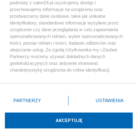
podmioty z salon24.pl uzyskujemy dostęp i
Społeczeństwo
przechowujemy informacje na urządzeniu oraz
przetwarzamy dane osobowe, takie jak unikalne
Kultura
identyfikatory, standardowe informacje wysyłane przez
urządzenie czy dane przeglądania w celu zapewniania
spersonalizowanych reklam, wybór spersonalizowanych
treści, pomiar reklam i treści, badanie odbiorców oraz
ulepszanie usług. Za zgodą Użytkownika my i Zaufani
X
Facebook
Instagram
Youtube
Partnerzy możemy używać dokładnych danych
geolokalizacyjnych oraz aktywnie skanować
charakterystykę urządzenia do celów identyfikacji.
Web Content Media sp. z o. o. © 2022
Ponieważ cenimy Twoją prywatność, prosimy o zgodę na
korzystanie z tych technologii poprzez kliknięcie
„Akceptuję”. Zgoda jest dobrowolna i zawsze możesz ją
Pomoc
O nas
Praca
Reklama
Kontakt
zmienić/wycofać klikając przycisk ustawień prywatności
PARTNERZY
USTAWIENIA
znajdujący się w lewym dolnym rogu strony
. Niektóre
rodzaje przetwarzania danych nie wymagają zgody
użytkownika, ale masz prawo sprzeciwić się takiemu
AKCEPTUJĘ
przetwarzaniu. Preferencje będą miały zastosowania tylko
Technologię dostarcza:
W3media.pl
na tej witrynie.