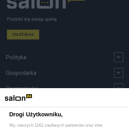
Podziel się swoją opinią
ZAŁÓŻ BLOG
Polityka
Gospodarka
Rozmaitości
Technologie
Drogi Użytkowniku,
Sport
My, naszych 1162 zaufanych partnerów oraz inne