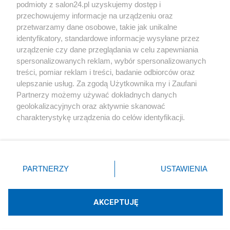
podmioty z salon24.pl uzyskujemy dostęp i
Społeczeństwo
przechowujemy informacje na urządzeniu oraz
przetwarzamy dane osobowe, takie jak unikalne
Kultura
identyfikatory, standardowe informacje wysyłane przez
urządzenie czy dane przeglądania w celu zapewniania
spersonalizowanych reklam, wybór spersonalizowanych
treści, pomiar reklam i treści, badanie odbiorców oraz
ulepszanie usług. Za zgodą Użytkownika my i Zaufani
X
Facebook
Instagram
Youtube
Partnerzy możemy używać dokładnych danych
geolokalizacyjnych oraz aktywnie skanować
charakterystykę urządzenia do celów identyfikacji.
Web Content Media sp. z o. o. © 2022
Ponieważ cenimy Twoją prywatność, prosimy o zgodę na
korzystanie z tych technologii poprzez kliknięcie
„Akceptuję”. Zgoda jest dobrowolna i zawsze możesz ją
Pomoc
O nas
Praca
Reklama
Kontakt
zmienić/wycofać klikając przycisk ustawień prywatności
PARTNERZY
USTAWIENIA
znajdujący się w lewym dolnym rogu strony
. Niektóre
rodzaje przetwarzania danych nie wymagają zgody
użytkownika, ale masz prawo sprzeciwić się takiemu
AKCEPTUJĘ
przetwarzaniu. Preferencje będą miały zastosowania tylko
Technologię dostarcza:
W3media.pl
na tej witrynie.