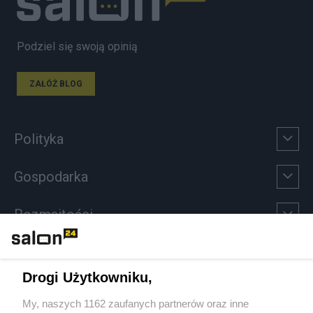
Podziel się swoją opinią
ZAŁÓŻ BLOG
Polityka
Gospodarka
Rozmaitości
Technologie
Drogi Użytkowniku,
Sport
My, naszych 1162 zaufanych partnerów oraz inne