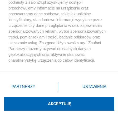
podmioty z salon24.pl uzyskujemy dostęp i
Społeczeństwo
przechowujemy informacje na urządzeniu oraz
przetwarzamy dane osobowe, takie jak unikalne
Kultura
identyfikatory, standardowe informacje wysyłane przez
urządzenie czy dane przeglądania w celu zapewniania
spersonalizowanych reklam, wybór spersonalizowanych
treści, pomiar reklam i treści, badanie odbiorców oraz
ulepszanie usług. Za zgodą Użytkownika my i Zaufani
X
Facebook
Instagram
Youtube
Partnerzy możemy używać dokładnych danych
geolokalizacyjnych oraz aktywnie skanować
charakterystykę urządzenia do celów identyfikacji.
Web Content Media sp. z o. o. © 2022
Ponieważ cenimy Twoją prywatność, prosimy o zgodę na
korzystanie z tych technologii poprzez kliknięcie
„Akceptuję”. Zgoda jest dobrowolna i zawsze możesz ją
Pomoc
O nas
Praca
Reklama
Kontakt
zmienić/wycofać klikając przycisk ustawień prywatności
PARTNERZY
USTAWIENIA
znajdujący się w lewym dolnym rogu strony
. Niektóre
rodzaje przetwarzania danych nie wymagają zgody
użytkownika, ale masz prawo sprzeciwić się takiemu
AKCEPTUJĘ
przetwarzaniu. Preferencje będą miały zastosowania tylko
Technologię dostarcza:
W3media.pl
na tej witrynie.