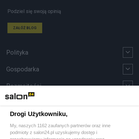
Podziel się swoją opinią
ZAŁÓŻ BLOG
Polityka
Gospodarka
Rozmaitości
Technologie
Drogi Użytkowniku,
Sport
My, naszych 1162 zaufanych partnerów oraz inne
podmioty z salon24.pl uzyskujemy dostęp i
Społeczeństwo