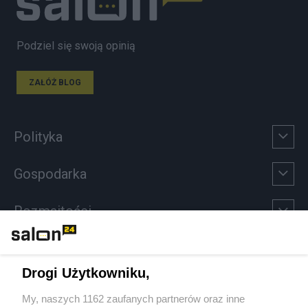
Podziel się swoją opinią
ZAŁÓŻ BLOG
Polityka
Gospodarka
Rozmaitości
Technologie
Drogi Użytkowniku,
Sport
My, naszych 1162 zaufanych partnerów oraz inne