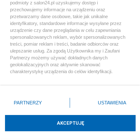
podmioty z salon24.pl uzyskujemy dostęp i
Społeczeństwo
przechowujemy informacje na urządzeniu oraz
przetwarzamy dane osobowe, takie jak unikalne
Kultura
identyfikatory, standardowe informacje wysyłane przez
urządzenie czy dane przeglądania w celu zapewniania
spersonalizowanych reklam, wybór spersonalizowanych
treści, pomiar reklam i treści, badanie odbiorców oraz
ulepszanie usług. Za zgodą Użytkownika my i Zaufani
X
Facebook
Instagram
Youtube
Partnerzy możemy używać dokładnych danych
geolokalizacyjnych oraz aktywnie skanować
charakterystykę urządzenia do celów identyfikacji.
Web Content Media sp. z o. o. © 2022
Ponieważ cenimy Twoją prywatność, prosimy o zgodę na
korzystanie z tych technologii poprzez kliknięcie
„Akceptuję”. Zgoda jest dobrowolna i zawsze możesz ją
Pomoc
O nas
Praca
Reklama
Kontakt
zmienić/wycofać klikając przycisk ustawień prywatności
PARTNERZY
USTAWIENIA
znajdujący się w lewym dolnym rogu strony
. Niektóre
rodzaje przetwarzania danych nie wymagają zgody
użytkownika, ale masz prawo sprzeciwić się takiemu
AKCEPTUJĘ
przetwarzaniu. Preferencje będą miały zastosowania tylko
Technologię dostarcza:
W3media.pl
na tej witrynie.