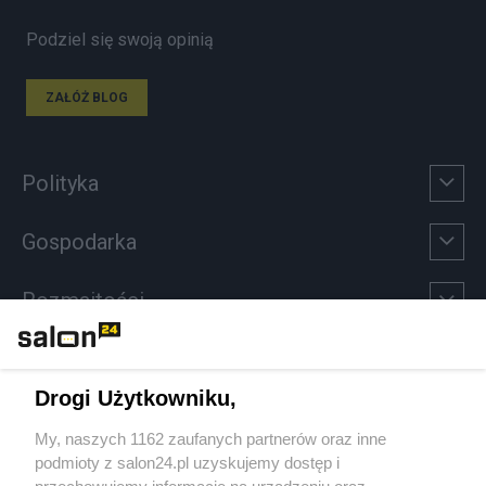
Podziel się swoją opinią
ZAŁÓŻ BLOG
Polityka
Gospodarka
Rozmaitości
Technologie
Drogi Użytkowniku,
Sport
My, naszych 1162 zaufanych partnerów oraz inne
podmioty z salon24.pl uzyskujemy dostęp i
Społeczeństwo