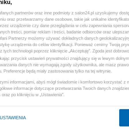
niku,
« WRÓĆ DO NOTKI
fanych partnerów oraz inne podmioty z salon24.pl uzyskujemy dost
niu oraz przetwarzamy dane osobowe, takie jak unikalne identyfikat
przez urządzenie czy dane przeglądania w celu zapewniania sperson
ych treści, pomiar reklam i treści, badanie odbiorców oraz ulepszan
fani Partnerzy możemy używać dokładnych danych geolokalizacyjn
tykę urządzenia do celów identyfikacji. Ponieważ cenimy Twoją pry
Polityka
Gospodarka
z tych technologii poprzez kliknięcie „Akceptuję”. Zgoda jest dobro
Rosja
Biznes
ikając przycisk ustawień prywatności znajdujący się w lewym dolny
etwarzania danych nie wymagają zgody użytkownika, ale masz prawo 
PiS
Pieniądze
. Preferencje będą miały zastosowania tylko na tej witrynie.
Rząd
Centralny Port Komunikacyjny
szymi informacjami, abyś mógł świadomie i komfortowo korzystać z
Prezydent
Inwestycje
gółowe informacje dotyczące przetwarzania Twoich danych znajdzi
NATO
Podatki
s
oraz po kliknięciu w „Ustawienia”.
WIĘCEJ
WIĘCEJ
USTAWIENIA