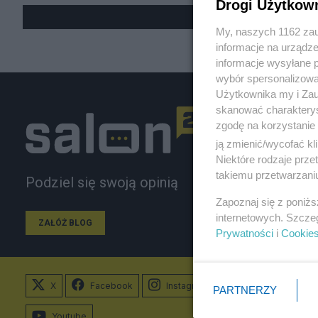
Drogi Użytkow
My, naszych 1162 zau
informacje na urządze
informacje wysyłane 
wybór spersonalizowan
Użytkownika my i Zau
skanować charakterys
zgodę na korzystanie 
ją zmienić/wycofać kl
Niektóre rodzaje prz
takiemu przetwarzaniu
Podziel się swoją opinią
Zapoznaj się z poniż
internetowych. Szcze
ZAŁÓŻ BLOG
Prywatności
i
Cookie
X
Facebook
Instagram
PARTNERZY
Youtube