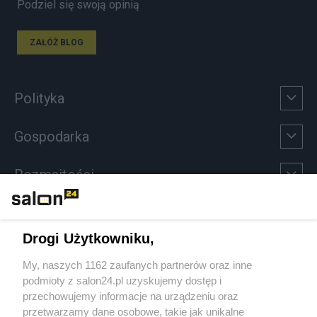
Podziel się swoją opinią
ZAŁÓŻ BLOG
Polityka
Gospodarka
Rozmaitości
Technologie
Drogi Użytkowniku,
Sport
My, naszych 1162 zaufanych partnerów oraz inne
podmioty z salon24.pl uzyskujemy dostęp i
Społeczeństwo
przechowujemy informacje na urządzeniu oraz
przetwarzamy dane osobowe, takie jak unikalne