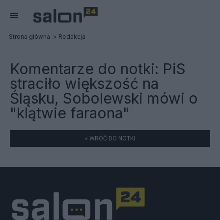
Strona główna
Redakcja
Komentarze do notki:
PiS
straciło większość na
Śląsku, Sobolewski mówi o
"klątwie faraona"
« WRÓĆ DO NOTKI