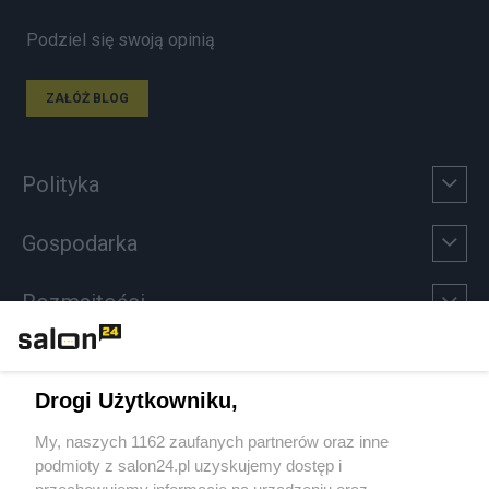
Podziel się swoją opinią
ZAŁÓŻ BLOG
Polityka
Gospodarka
Rozmaitości
Technologie
Drogi Użytkowniku,
Sport
My, naszych 1162 zaufanych partnerów oraz inne
podmioty z salon24.pl uzyskujemy dostęp i
Społeczeństwo