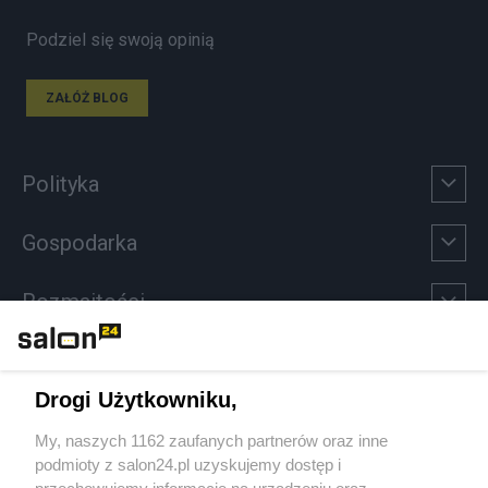
Podziel się swoją opinią
ZAŁÓŻ BLOG
Polityka
Gospodarka
Rozmaitości
Technologie
Drogi Użytkowniku,
Sport
My, naszych 1162 zaufanych partnerów oraz inne
podmioty z salon24.pl uzyskujemy dostęp i
Społeczeństwo