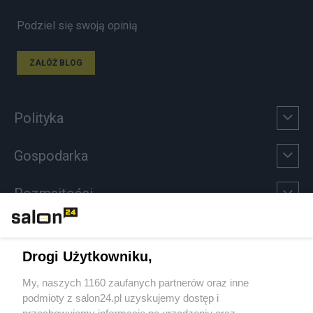
Podziel się swoją opinią
ZAŁÓŻ BLOG
Polityka
Gospodarka
Rozmaitości
Technologie
Drogi Użytkowniku,
Sport
My, naszych 1160 zaufanych partnerów oraz inne
podmioty z salon24.pl uzyskujemy dostęp i
Społeczeństwo