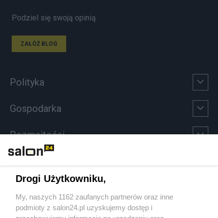
Podziel się swoją opinią
ZAŁÓŻ BLOG
Polityka
Gospodarka
Rozmaitości
Technologie
Drogi Użytkowniku,
Sport
My, naszych 1162 zaufanych partnerów oraz inne
podmioty z salon24.pl uzyskujemy dostęp i
Społeczeństwo