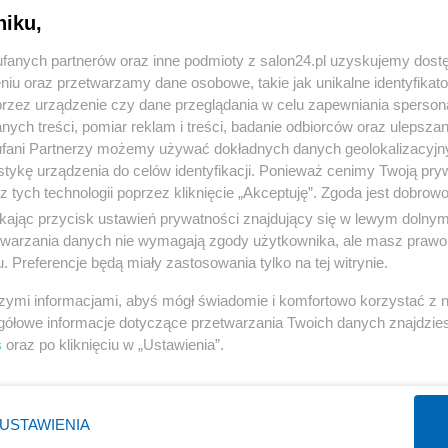
niku,
« WRÓĆ DO NOTKI
fanych partnerów oraz inne podmioty z salon24.pl uzyskujemy dost
niu oraz przetwarzamy dane osobowe, takie jak unikalne identyfikat
przez urządzenie czy dane przeglądania w celu zapewniania sperson
ych treści, pomiar reklam i treści, badanie odbiorców oraz ulepszan
fani Partnerzy możemy używać dokładnych danych geolokalizacyjn
tykę urządzenia do celów identyfikacji. Ponieważ cenimy Twoją pry
Polityka
Gospodarka
z tych technologii poprzez kliknięcie „Akceptuję”. Zgoda jest dobro
ikając przycisk ustawień prywatności znajdujący się w lewym dolny
Rosja
Biznes
etwarzania danych nie wymagają zgody użytkownika, ale masz prawo 
PiS
Pieniądze
. Preferencje będą miały zastosowania tylko na tej witrynie.
Rząd
Centralny Port Komunikacyjny
szymi informacjami, abyś mógł świadomie i komfortowo korzystać z
Prezydent
Inwestycje
gółowe informacje dotyczące przetwarzania Twoich danych znajdzi
s
oraz po kliknięciu w „Ustawienia”.
NATO
Podatki
WIĘCEJ
WIĘCEJ
USTAWIENIA