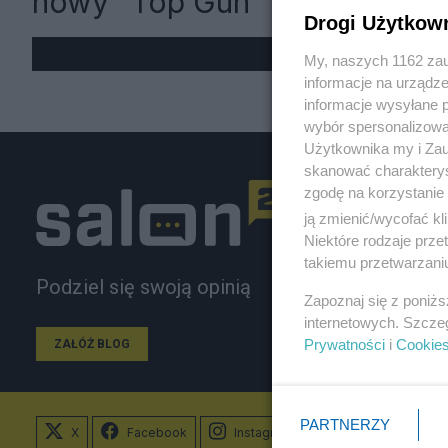
nowy "Top Gun"
Drogi Użytkow
My, naszych 1162 zau
informacje na urządze
informacje wysyłane 
wybór spersonalizowan
Użytkownika my i Zau
skanować charakterys
zgodę na korzystanie 
ją zmienić/wycofać kl
Niektóre rodzaje prz
takiemu przetwarzaniu
Podziel się swoją opinią
Zapoznaj się z poniż
internetowych. Szcze
Prywatności
i
Cookie
ZAŁÓŻ BLOG
PARTNERZY
X
Facebook
Instagram