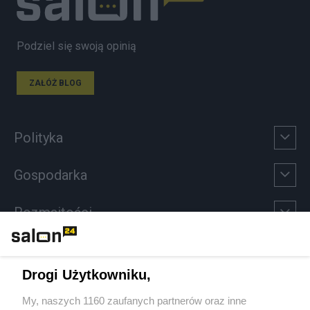
Podziel się swoją opinią
ZAŁÓŻ BLOG
Polityka
Gospodarka
Rozmaitości
Technologie
Drogi Użytkowniku,
Sport
My, naszych 1160 zaufanych partnerów oraz inne