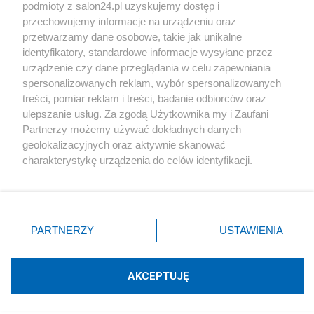
podmioty z salon24.pl uzyskujemy dostęp i
Społeczeństwo
przechowujemy informacje na urządzeniu oraz
przetwarzamy dane osobowe, takie jak unikalne
Kultura
identyfikatory, standardowe informacje wysyłane przez
urządzenie czy dane przeglądania w celu zapewniania
spersonalizowanych reklam, wybór spersonalizowanych
treści, pomiar reklam i treści, badanie odbiorców oraz
ulepszanie usług. Za zgodą Użytkownika my i Zaufani
X
Facebook
Instagram
Youtube
Partnerzy możemy używać dokładnych danych
geolokalizacyjnych oraz aktywnie skanować
charakterystykę urządzenia do celów identyfikacji.
Web Content Media sp. z o. o. © 2022
Ponieważ cenimy Twoją prywatność, prosimy o zgodę na
korzystanie z tych technologii poprzez kliknięcie
„Akceptuję”. Zgoda jest dobrowolna i zawsze możesz ją
Pomoc
O nas
Praca
Reklama
Kontakt
zmienić/wycofać klikając przycisk ustawień prywatności
PARTNERZY
USTAWIENIA
znajdujący się w lewym dolnym rogu strony
. Niektóre
rodzaje przetwarzania danych nie wymagają zgody
użytkownika, ale masz prawo sprzeciwić się takiemu
AKCEPTUJĘ
przetwarzaniu. Preferencje będą miały zastosowania tylko
Technologię dostarcza:
W3media.pl
na tej witrynie.