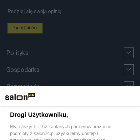
Podziel się swoją opinią
ZAŁÓŻ BLOG
Polityka
Gospodarka
Rozmaitości
Technologie
Drogi Użytkowniku,
Sport
My, naszych 1162 zaufanych partnerów oraz inne
podmioty z salon24.pl uzyskujemy dostęp i
Społeczeństwo