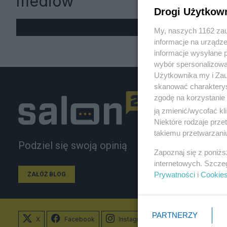
mediów
Drogi Użytkow
My, naszych 1162 zau
informacje na urządze
informacje wysyłane 
wybór spersonalizowan
Użytkownika my i Zau
skanować charakterys
zgodę na korzystanie 
ją zmienić/wycofać kl
Niektóre rodzaje prz
takiemu przetwarzaniu
Podziel się swoją opinią
Zapoznaj się z poniż
internetowych. Szcze
Prywatności
i
Cookie
ZAŁÓŻ BLOG
PARTNERZY
X
Facebook
Instagram