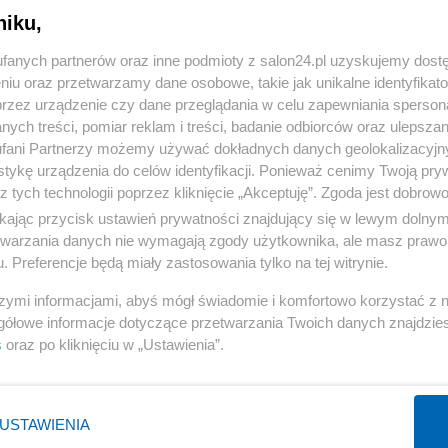
niku,
« WRÓĆ DO NOTKI
fanych partnerów oraz inne podmioty z salon24.pl uzyskujemy dost
niu oraz przetwarzamy dane osobowe, takie jak unikalne identyfikat
przez urządzenie czy dane przeglądania w celu zapewniania sperson
ych treści, pomiar reklam i treści, badanie odbiorców oraz ulepszan
fani Partnerzy możemy używać dokładnych danych geolokalizacyjn
tykę urządzenia do celów identyfikacji. Ponieważ cenimy Twoją pry
Polityka
Gospodarka
z tych technologii poprzez kliknięcie „Akceptuję”. Zgoda jest dobro
ikając przycisk ustawień prywatności znajdujący się w lewym dolny
Rosja
Biznes
etwarzania danych nie wymagają zgody użytkownika, ale masz prawo 
PiS
Pieniądze
. Preferencje będą miały zastosowania tylko na tej witrynie.
Rząd
Centralny Port Komunikacyjny
szymi informacjami, abyś mógł świadomie i komfortowo korzystać z
Prezydent
Inwestycje
gółowe informacje dotyczące przetwarzania Twoich danych znajdzi
s
oraz po kliknięciu w „Ustawienia”.
NATO
Podatki
WIĘCEJ
WIĘCEJ
USTAWIENIA