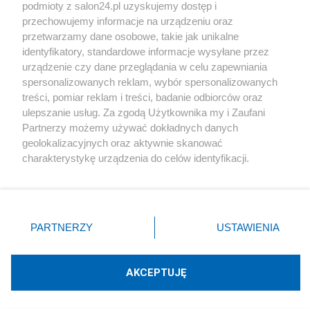
podmioty z salon24.pl uzyskujemy dostęp i
Społeczeństwo
przechowujemy informacje na urządzeniu oraz
przetwarzamy dane osobowe, takie jak unikalne
Kultura
identyfikatory, standardowe informacje wysyłane przez
urządzenie czy dane przeglądania w celu zapewniania
spersonalizowanych reklam, wybór spersonalizowanych
treści, pomiar reklam i treści, badanie odbiorców oraz
ulepszanie usług. Za zgodą Użytkownika my i Zaufani
X
Facebook
Instagram
Youtube
Partnerzy możemy używać dokładnych danych
geolokalizacyjnych oraz aktywnie skanować
charakterystykę urządzenia do celów identyfikacji.
Web Content Media sp. z o. o. © 2022
Ponieważ cenimy Twoją prywatność, prosimy o zgodę na
korzystanie z tych technologii poprzez kliknięcie
„Akceptuję”. Zgoda jest dobrowolna i zawsze możesz ją
Pomoc
O nas
Praca
Reklama
Kontakt
zmienić/wycofać klikając przycisk ustawień prywatności
PARTNERZY
USTAWIENIA
znajdujący się w lewym dolnym rogu strony
. Niektóre
rodzaje przetwarzania danych nie wymagają zgody
użytkownika, ale masz prawo sprzeciwić się takiemu
AKCEPTUJĘ
przetwarzaniu. Preferencje będą miały zastosowania tylko
Technologię dostarcza:
W3media.pl
na tej witrynie.