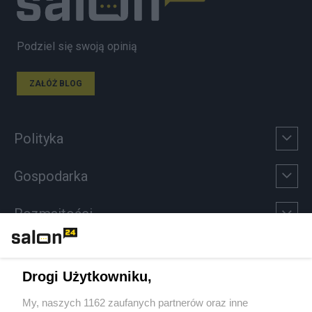
Podziel się swoją opinią
ZAŁÓŻ BLOG
Polityka
Gospodarka
Rozmaitości
Technologie
Drogi Użytkowniku,
Sport
My, naszych 1162 zaufanych partnerów oraz inne