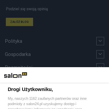
Podziel się swoją opinią
ZAŁÓŻ BLOG
Polityka
Gospodarka
Rozmaitości
Technologie
Drogi Użytkowniku,
Sport
My, naszych 1162 zaufanych partnerów oraz inne
podmioty z salon24.pl uzyskujemy dostęp i
Społeczeństwo