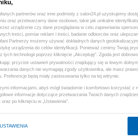
niku,
« WRÓĆ DO NOTKI
fanych partnerów oraz inne podmioty z salon24.pl uzyskujemy dost
niu oraz przetwarzamy dane osobowe, takie jak unikalne identyfikat
przez urządzenie czy dane przeglądania w celu zapewniania sperson
ych treści, pomiar reklam i treści, badanie odbiorców oraz ulepszan
fani Partnerzy możemy używać dokładnych danych geolokalizacyjn
tykę urządzenia do celów identyfikacji. Ponieważ cenimy Twoją pry
Polityka
Gospodarka
z tych technologii poprzez kliknięcie „Akceptuję”. Zgoda jest dobro
Rosja
Biznes
ikając przycisk ustawień prywatności znajdujący się w lewym dolny
etwarzania danych nie wymagają zgody użytkownika, ale masz prawo 
PiS
Pieniądze
. Preferencje będą miały zastosowania tylko na tej witrynie.
Rząd
Centralny Port Komunikacyjny
szymi informacjami, abyś mógł świadomie i komfortowo korzystać z
Prezydent
Inwestycje
gółowe informacje dotyczące przetwarzania Twoich danych znajdzi
NATO
Podatki
s
oraz po kliknięciu w „Ustawienia”.
WIĘCEJ
WIĘCEJ
USTAWIENIA