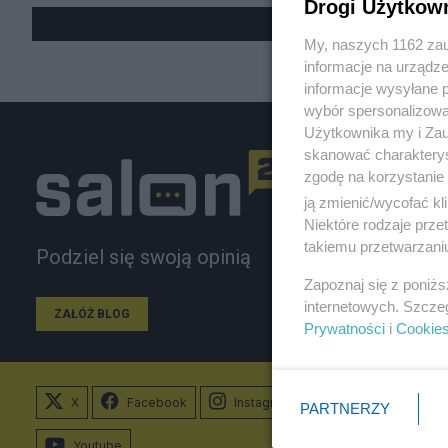
Drogi Użytkow
My, naszych 1162 zau
informacje na urządze
informacje wysyłane 
wybór spersonalizowan
Użytkownika my i Zau
skanować charakterys
zgodę na korzystanie 
ją zmienić/wycofać kl
Niektóre rodzaje prz
takiemu przetwarzaniu
Podziel się swoją opinią
Zapoznaj się z poniż
internetowych. Szcze
ZAŁÓŻ BLOG
Prywatności
i
Cookie
X
Facebook
Instagram
PARTNERZY
Youtube