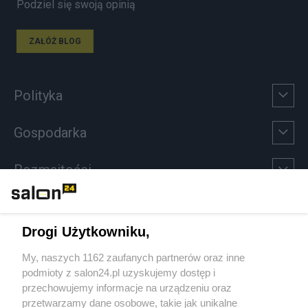
Podziel się swoją opinią
ZAŁÓŻ BLOG
Polityka
Gospodarka
Rozmaitości
Technologie
Drogi Użytkowniku,
Sport
My, naszych 1162 zaufanych partnerów oraz inne
podmioty z salon24.pl uzyskujemy dostęp i
Społeczeństwo
przechowujemy informacje na urządzeniu oraz
przetwarzamy dane osobowe, takie jak unikalne