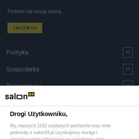
Podziel się swoją opinią
ZAŁÓŻ BLOG
Polityka
Gospodarka
Rozmaitości
Technologie
Drogi Użytkowniku,
Sport
My, naszych 1162 zaufanych partnerów oraz inne
podmioty z salon24.pl uzyskujemy dostęp i
Społeczeństwo