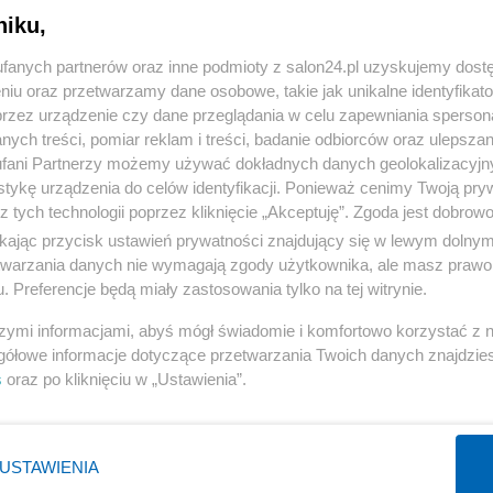
niku,
« WRÓĆ DO NOTKI
fanych partnerów oraz inne podmioty z salon24.pl uzyskujemy dost
niu oraz przetwarzamy dane osobowe, takie jak unikalne identyfikat
przez urządzenie czy dane przeglądania w celu zapewniania sperson
ych treści, pomiar reklam i treści, badanie odbiorców oraz ulepszan
fani Partnerzy możemy używać dokładnych danych geolokalizacyjn
tykę urządzenia do celów identyfikacji. Ponieważ cenimy Twoją pry
Polityka
Gospodarka
z tych technologii poprzez kliknięcie „Akceptuję”. Zgoda jest dobro
ikając przycisk ustawień prywatności znajdujący się w lewym dolny
PiS
Biznes
etwarzania danych nie wymagają zgody użytkownika, ale masz prawo 
Rząd
Pieniądze
. Preferencje będą miały zastosowania tylko na tej witrynie.
Prezydent
Centralny Port Komunikacyjny
szymi informacjami, abyś mógł świadomie i komfortowo korzystać z
NATO
Inwestycje
gółowe informacje dotyczące przetwarzania Twoich danych znajdzi
s
oraz po kliknięciu w „Ustawienia”.
KO
Podatki
WIĘCEJ
WIĘCEJ
USTAWIENIA