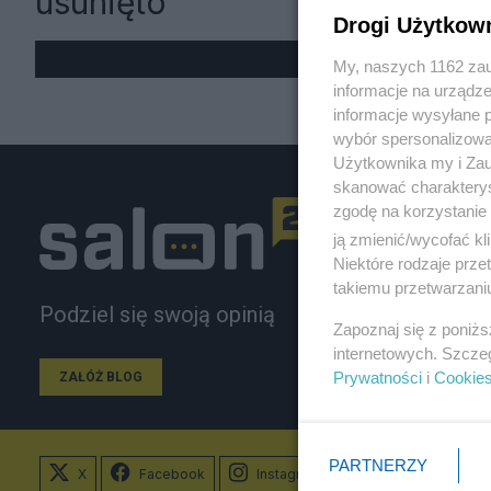
usunięto
Drogi Użytkow
My, naszych 1162 zau
informacje na urządze
informacje wysyłane 
wybór spersonalizowan
Użytkownika my i Zau
skanować charakterys
zgodę na korzystanie 
ją zmienić/wycofać kl
Niektóre rodzaje prz
takiemu przetwarzaniu
Podziel się swoją opinią
Zapoznaj się z poniż
internetowych. Szcze
Prywatności
i
Cookie
ZAŁÓŻ BLOG
PARTNERZY
X
Facebook
Instagram