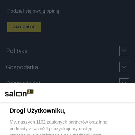
Podziel się swoją opinią
ZAŁÓŻ BLOG
Polityka
Gospodarka
Rozmaitości
Technologie
Drogi Użytkowniku,
Sport
My, naszych 1162 zaufanych partnerów oraz inne
podmioty z salon24.pl uzyskujemy dostęp i
Społeczeństwo