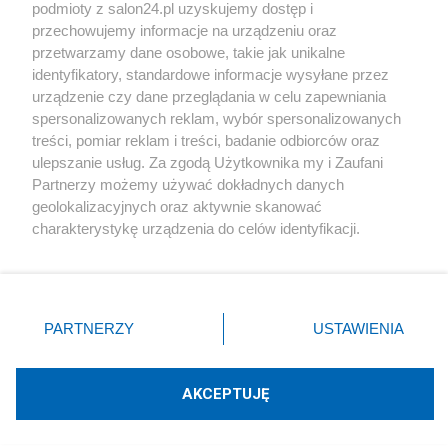
podmioty z salon24.pl uzyskujemy dostęp i
Społeczeństwo
przechowujemy informacje na urządzeniu oraz
przetwarzamy dane osobowe, takie jak unikalne
Kultura
identyfikatory, standardowe informacje wysyłane przez
urządzenie czy dane przeglądania w celu zapewniania
spersonalizowanych reklam, wybór spersonalizowanych
treści, pomiar reklam i treści, badanie odbiorców oraz
ulepszanie usług. Za zgodą Użytkownika my i Zaufani
X
Facebook
Instagram
Youtube
Partnerzy możemy używać dokładnych danych
geolokalizacyjnych oraz aktywnie skanować
charakterystykę urządzenia do celów identyfikacji.
Web Content Media sp. z o. o. © 2022
Ponieważ cenimy Twoją prywatność, prosimy o zgodę na
korzystanie z tych technologii poprzez kliknięcie
„Akceptuję”. Zgoda jest dobrowolna i zawsze możesz ją
Pomoc
O nas
Praca
Reklama
Kontakt
zmienić/wycofać klikając przycisk ustawień prywatności
PARTNERZY
USTAWIENIA
znajdujący się w lewym dolnym rogu strony
. Niektóre
rodzaje przetwarzania danych nie wymagają zgody
użytkownika, ale masz prawo sprzeciwić się takiemu
AKCEPTUJĘ
przetwarzaniu. Preferencje będą miały zastosowania tylko
Technologię dostarcza:
W3media.pl
na tej witrynie.