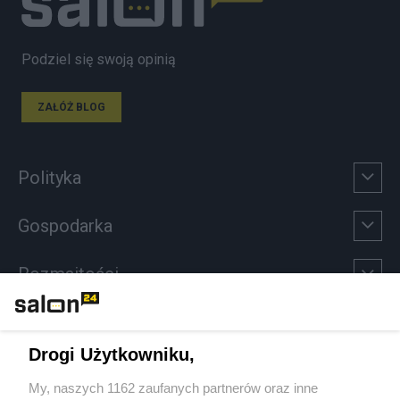
Podziel się swoją opinią
ZAŁÓŻ BLOG
Polityka
Gospodarka
Rozmaitości
Technologie
Drogi Użytkowniku,
Sport
My, naszych 1162 zaufanych partnerów oraz inne