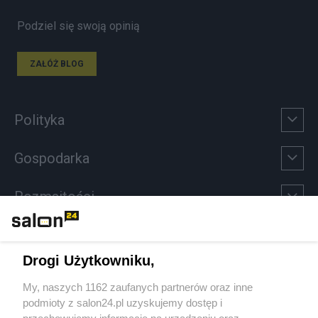
Podziel się swoją opinią
ZAŁÓŻ BLOG
Polityka
Gospodarka
Rozmaitości
Technologie
Drogi Użytkowniku,
Sport
My, naszych 1162 zaufanych partnerów oraz inne
podmioty z salon24.pl uzyskujemy dostęp i
Społeczeństwo