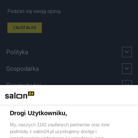
Podziel się swoją opinią
ZAŁÓŻ BLOG
Polityka
Gospodarka
Rozmaitości
Technologie
Drogi Użytkowniku,
Sport
My, naszych 1162 zaufanych partnerów oraz inne
podmioty z salon24.pl uzyskujemy dostęp i
Społeczeństwo