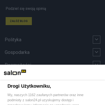
Podziel się swoją opinią
ZAŁÓŻ BLOG
Polityka
Gospodarka
Rozmaitości
Technologie
Drogi Użytkowniku,
Sport
My, naszych 1162 zaufanych partnerów oraz inne
podmioty z salon24.pl uzyskujemy dostęp i
Społeczeństwo