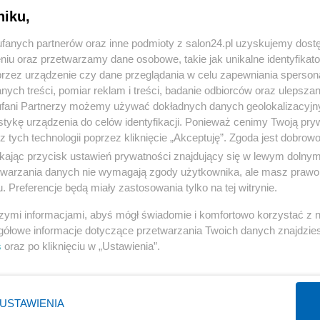
niku,
« WRÓĆ DO NOTKI
fanych partnerów oraz inne podmioty z salon24.pl uzyskujemy dost
niu oraz przetwarzamy dane osobowe, takie jak unikalne identyfikat
przez urządzenie czy dane przeglądania w celu zapewniania sperson
ych treści, pomiar reklam i treści, badanie odbiorców oraz ulepszan
fani Partnerzy możemy używać dokładnych danych geolokalizacyjn
tykę urządzenia do celów identyfikacji. Ponieważ cenimy Twoją pry
Polityka
Gospodarka
z tych technologii poprzez kliknięcie „Akceptuję”. Zgoda jest dobro
ikając przycisk ustawień prywatności znajdujący się w lewym dolny
Rosja
Biznes
etwarzania danych nie wymagają zgody użytkownika, ale masz prawo 
PiS
Pieniądze
. Preferencje będą miały zastosowania tylko na tej witrynie.
Rząd
Centralny Port Komunikacyjny
szymi informacjami, abyś mógł świadomie i komfortowo korzystać z
Prezydent
Inwestycje
gółowe informacje dotyczące przetwarzania Twoich danych znajdzi
s
oraz po kliknięciu w „Ustawienia”.
NATO
Podatki
WIĘCEJ
WIĘCEJ
USTAWIENIA