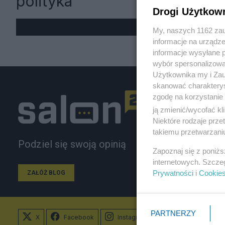
polityka
Drogi Użytkow
My, naszych 1162 zau
informacje na urządze
informacje wysyłane 
wybór spersonalizowan
Użytkownika my i Zau
skanować charakterys
zgodę na korzystanie 
ją zmienić/wycofać kl
Niektóre rodzaje prz
takiemu przetwarzaniu
Podziel się swoją opinią
Zapoznaj się z poniż
internetowych. Szcze
Prywatności
i
Cookie
ZAŁÓŻ BLOG
PARTNERZY
X
Facebook
Instagram