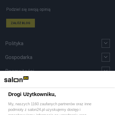
Podziel się swoją opinią
ZAŁÓŻ BLOG
Polityka
Gospodarka
Rozmaitości
Technologie
Drogi Użytkowniku,
Sport
My, naszych 1160 zaufanych partnerów oraz inne
podmioty z salon24.pl uzyskujemy dostęp i
Społeczeństwo