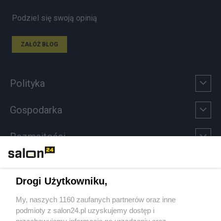
Podziel się swoją opinią
ZAŁÓŻ BLOG
Polityka
Gospodarka
Rozmaitości
Technologie
Drogi Użytkowniku,
Sport
My, naszych 1160 zaufanych partnerów oraz inne
podmioty z salon24.pl uzyskujemy dostęp i
Społeczeństwo