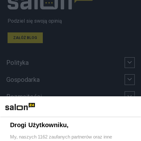
Podziel się swoją opinią
ZAŁÓŻ BLOG
Polityka
Gospodarka
Rozmaitości
Technologie
Drogi Użytkowniku,
Sport
My, naszych 1162 zaufanych partnerów oraz inne