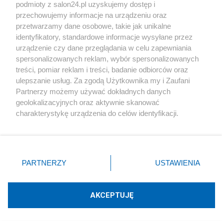
podmioty z salon24.pl uzyskujemy dostęp i
Społeczeństwo
przechowujemy informacje na urządzeniu oraz
przetwarzamy dane osobowe, takie jak unikalne
Kultura
identyfikatory, standardowe informacje wysyłane przez
urządzenie czy dane przeglądania w celu zapewniania
spersonalizowanych reklam, wybór spersonalizowanych
treści, pomiar reklam i treści, badanie odbiorców oraz
ulepszanie usług. Za zgodą Użytkownika my i Zaufani
X
Facebook
Instagram
Youtube
Partnerzy możemy używać dokładnych danych
geolokalizacyjnych oraz aktywnie skanować
charakterystykę urządzenia do celów identyfikacji.
Web Content Media sp. z o. o. © 2022
Ponieważ cenimy Twoją prywatność, prosimy o zgodę na
korzystanie z tych technologii poprzez kliknięcie
„Akceptuję”. Zgoda jest dobrowolna i zawsze możesz ją
Pomoc
O nas
Praca
Reklama
Kontakt
zmienić/wycofać klikając przycisk ustawień prywatności
PARTNERZY
USTAWIENIA
znajdujący się w lewym dolnym rogu strony
. Niektóre
rodzaje przetwarzania danych nie wymagają zgody
użytkownika, ale masz prawo sprzeciwić się takiemu
AKCEPTUJĘ
przetwarzaniu. Preferencje będą miały zastosowania tylko
Technologię dostarcza:
W3media.pl
na tej witrynie.