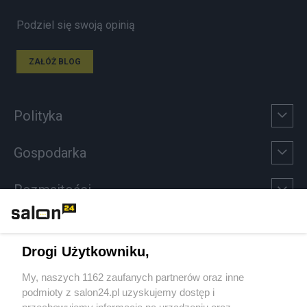
Podziel się swoją opinią
ZAŁÓŻ BLOG
Polityka
Gospodarka
Rozmaitości
Technologie
Drogi Użytkowniku,
Sport
My, naszych 1162 zaufanych partnerów oraz inne
podmioty z salon24.pl uzyskujemy dostęp i
Społeczeństwo