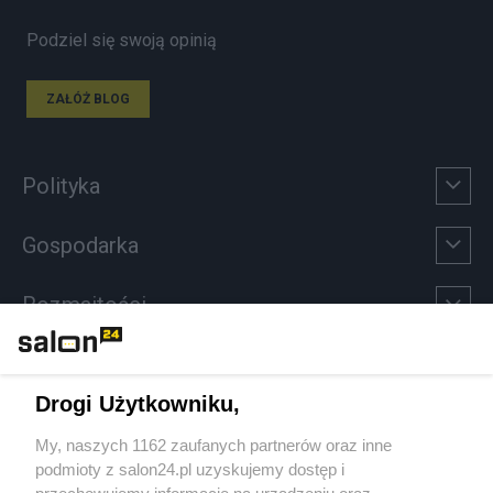
Podziel się swoją opinią
ZAŁÓŻ BLOG
Polityka
Gospodarka
Rozmaitości
Technologie
Drogi Użytkowniku,
Sport
My, naszych 1162 zaufanych partnerów oraz inne
podmioty z salon24.pl uzyskujemy dostęp i
Społeczeństwo