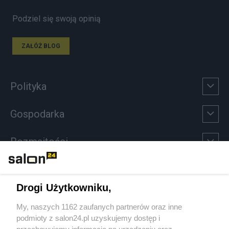
Podziel się swoją opinią
ZAŁÓŻ BLOG
Polityka
Gospodarka
Rozmaitości
Technologie
Drogi Użytkowniku,
Sport
My, naszych 1162 zaufanych partnerów oraz inne
podmioty z salon24.pl uzyskujemy dostęp i
Społeczeństwo