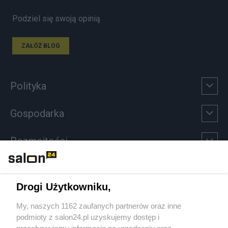
Podziel się swoją opinią
ZAŁÓŻ BLOG
Polityka
Gospodarka
Rozmaitości
Technologie
Drogi Użytkowniku,
Sport
My, naszych 1162 zaufanych partnerów oraz inne
podmioty z salon24.pl uzyskujemy dostęp i
Społeczeństwo