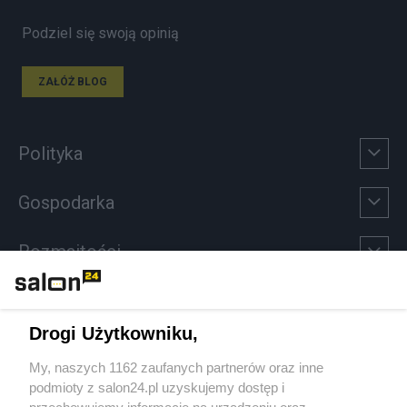
Podziel się swoją opinią
ZAŁÓŻ BLOG
Polityka
Gospodarka
Rozmaitości
Technologie
Drogi Użytkowniku,
Sport
My, naszych 1162 zaufanych partnerów oraz inne
podmioty z salon24.pl uzyskujemy dostęp i
Społeczeństwo