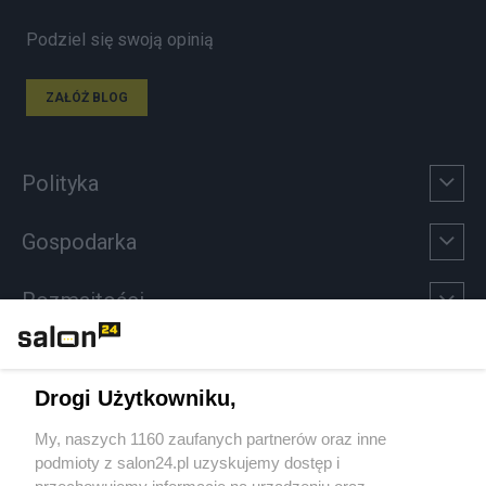
Podziel się swoją opinią
ZAŁÓŻ BLOG
Polityka
Gospodarka
Rozmaitości
Technologie
Drogi Użytkowniku,
Sport
My, naszych 1160 zaufanych partnerów oraz inne
podmioty z salon24.pl uzyskujemy dostęp i
Społeczeństwo