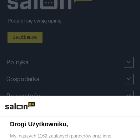
Podziel się swoją opinią
ZAŁÓŻ BLOG
Polityka
Gospodarka
Rozmaitości
Technologie
Drogi Użytkowniku,
Sport
My, naszych 1162 zaufanych partnerów oraz inne