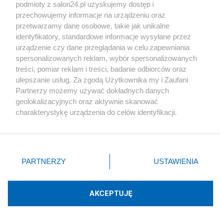
podmioty z salon24.pl uzyskujemy dostęp i
Społeczeństwo
przechowujemy informacje na urządzeniu oraz
przetwarzamy dane osobowe, takie jak unikalne
Kultura
identyfikatory, standardowe informacje wysyłane przez
urządzenie czy dane przeglądania w celu zapewniania
spersonalizowanych reklam, wybór spersonalizowanych
treści, pomiar reklam i treści, badanie odbiorców oraz
ulepszanie usług. Za zgodą Użytkownika my i Zaufani
X
Facebook
Instagram
Youtube
Partnerzy możemy używać dokładnych danych
geolokalizacyjnych oraz aktywnie skanować
charakterystykę urządzenia do celów identyfikacji.
Web Content Media sp. z o. o. © 2022
Ponieważ cenimy Twoją prywatność, prosimy o zgodę na
korzystanie z tych technologii poprzez kliknięcie
„Akceptuję”. Zgoda jest dobrowolna i zawsze możesz ją
Pomoc
O nas
Praca
Reklama
Kontakt
zmienić/wycofać klikając przycisk ustawień prywatności
PARTNERZY
USTAWIENIA
znajdujący się w lewym dolnym rogu strony
. Niektóre
rodzaje przetwarzania danych nie wymagają zgody
użytkownika, ale masz prawo sprzeciwić się takiemu
AKCEPTUJĘ
przetwarzaniu. Preferencje będą miały zastosowania tylko
Technologię dostarcza:
W3media.pl
na tej witrynie.