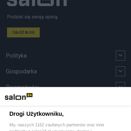
Podziel się swoją opinią
ZAŁÓŻ BLOG
Polityka
Gospodarka
Rozmaitości
Technologie
Drogi Użytkowniku,
Sport
My, naszych 1162 zaufanych partnerów oraz inne
podmioty z salon24.pl uzyskujemy dostęp i