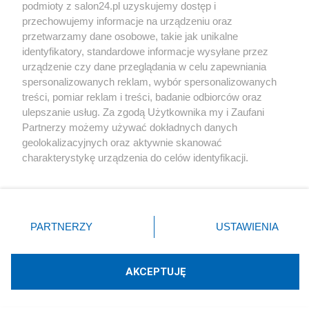
podmioty z salon24.pl uzyskujemy dostęp i
Społeczeństwo
przechowujemy informacje na urządzeniu oraz
przetwarzamy dane osobowe, takie jak unikalne
Kultura
identyfikatory, standardowe informacje wysyłane przez
urządzenie czy dane przeglądania w celu zapewniania
spersonalizowanych reklam, wybór spersonalizowanych
treści, pomiar reklam i treści, badanie odbiorców oraz
ulepszanie usług. Za zgodą Użytkownika my i Zaufani
X
Facebook
Instagram
Youtube
Partnerzy możemy używać dokładnych danych
geolokalizacyjnych oraz aktywnie skanować
charakterystykę urządzenia do celów identyfikacji.
Web Content Media sp. z o. o. © 2022
Ponieważ cenimy Twoją prywatność, prosimy o zgodę na
korzystanie z tych technologii poprzez kliknięcie
„Akceptuję”. Zgoda jest dobrowolna i zawsze możesz ją
Pomoc
O nas
Praca
Reklama
Kontakt
zmienić/wycofać klikając przycisk ustawień prywatności
PARTNERZY
USTAWIENIA
znajdujący się w lewym dolnym rogu strony
. Niektóre
rodzaje przetwarzania danych nie wymagają zgody
użytkownika, ale masz prawo sprzeciwić się takiemu
AKCEPTUJĘ
przetwarzaniu. Preferencje będą miały zastosowania tylko
Technologię dostarcza:
W3media.pl
na tej witrynie.