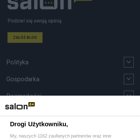
Podziel się swoją opinią
ZAŁÓŻ BLOG
Polityka
Gospodarka
Rozmaitości
Technologie
Drogi Użytkowniku,
Sport
My, naszych 1162 zaufanych partnerów oraz inne