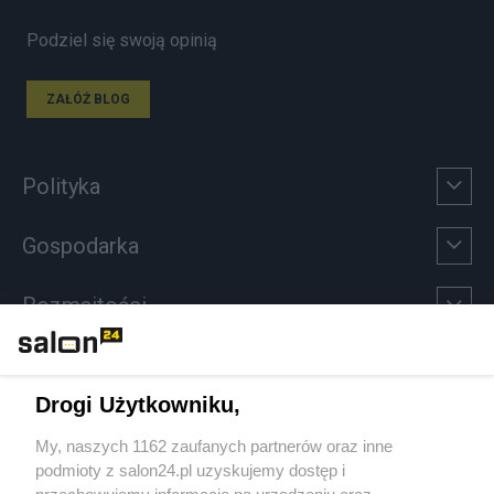
Podziel się swoją opinią
ZAŁÓŻ BLOG
Polityka
Gospodarka
Rozmaitości
Technologie
Drogi Użytkowniku,
Sport
My, naszych 1162 zaufanych partnerów oraz inne
podmioty z salon24.pl uzyskujemy dostęp i
Społeczeństwo