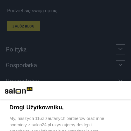
Podziel się swoją opinią
ZAŁÓŻ BLOG
Polityka
Gospodarka
Rozmaitości
Technologie
Drogi Użytkowniku,
Sport
My, naszych 1162 zaufanych partnerów oraz inne
podmioty z salon24.pl uzyskujemy dostęp i
Społeczeństwo