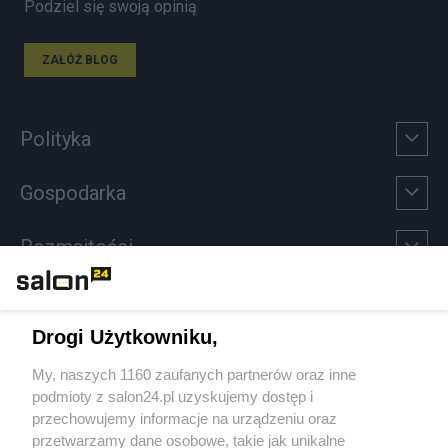
Podziel się swoją opinią
ZAŁÓŻ BLOG
Polityka
Gospodarka
Rozmaitości
Technologie
Drogi Użytkowniku,
Sport
My, naszych 1160 zaufanych partnerów oraz inne
podmioty z salon24.pl uzyskujemy dostęp i
Społeczeństwo
przechowujemy informacje na urządzeniu oraz
przetwarzamy dane osobowe, takie jak unikalne