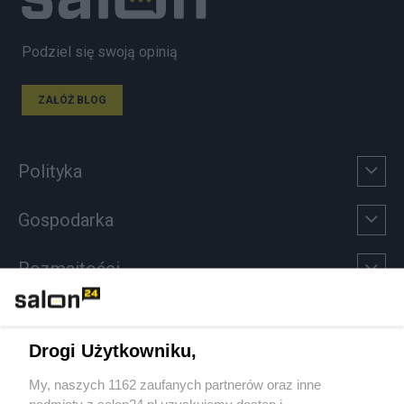
Podziel się swoją opinią
ZAŁÓŻ BLOG
Polityka
Gospodarka
Rozmaitości
Technologie
Drogi Użytkowniku,
Sport
My, naszych 1162 zaufanych partnerów oraz inne
podmioty z salon24.pl uzyskujemy dostęp i