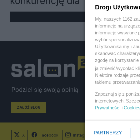
konkurencję dla Twittera
Drogi Użytkow
My, naszych 1162 zau
informacje na urządze
informacje wysyłane 
wybór spersonalizowan
Użytkownika my i Zau
skanować charakterys
zgodę na korzystanie 
ją zmienić/wycofać kl
Niektóre rodzaje prz
takiemu przetwarzaniu
Podziel się swoją opinią
Zapoznaj się z poniż
internetowych. Szcze
Prywatności
i
Cookie
ZAŁÓŻ BLOG
PARTNERZY
X
Facebook
Instagram