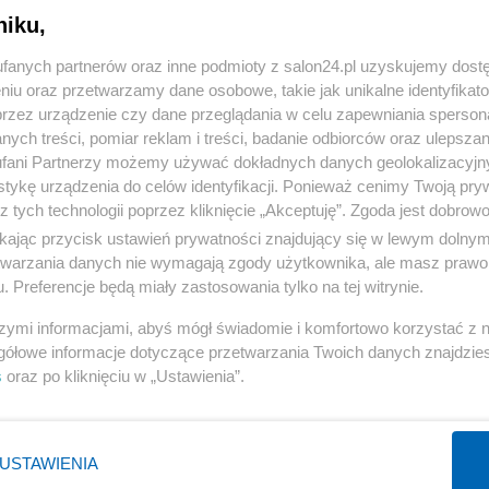
niku,
« WRÓĆ DO NOTKI
fanych partnerów oraz inne podmioty z salon24.pl uzyskujemy dost
niu oraz przetwarzamy dane osobowe, takie jak unikalne identyfikat
przez urządzenie czy dane przeglądania w celu zapewniania sperson
ych treści, pomiar reklam i treści, badanie odbiorców oraz ulepszan
fani Partnerzy możemy używać dokładnych danych geolokalizacyjn
tykę urządzenia do celów identyfikacji. Ponieważ cenimy Twoją pry
Polityka
Gospodarka
z tych technologii poprzez kliknięcie „Akceptuję”. Zgoda jest dobro
ikając przycisk ustawień prywatności znajdujący się w lewym dolny
PiS
Biznes
etwarzania danych nie wymagają zgody użytkownika, ale masz prawo 
Rząd
Pieniądze
. Preferencje będą miały zastosowania tylko na tej witrynie.
Prezydent
Centralny Port Komunikacyjny
szymi informacjami, abyś mógł świadomie i komfortowo korzystać z
NATO
Inwestycje
gółowe informacje dotyczące przetwarzania Twoich danych znajdzi
s
oraz po kliknięciu w „Ustawienia”.
KO
Podatki
WIĘCEJ
WIĘCEJ
USTAWIENIA